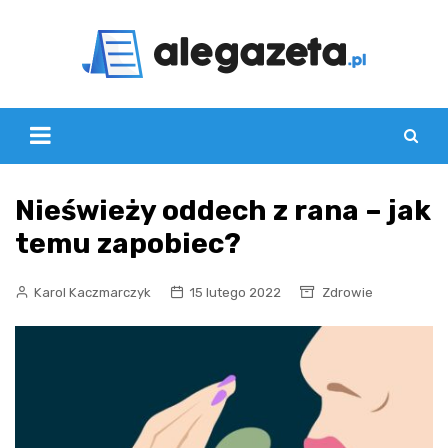
Skip
to
content
Nieświeży oddech z rana – jak
temu zapobiec?
Karol Kaczmarczyk
15 lutego 2022
Zdrowie