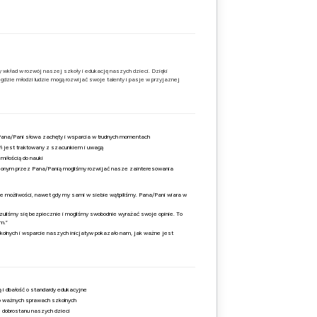
 wkład w rozwój naszej szkoły i edukację naszych dzieci. Dzięki
gdzie młodzi ludzie mogą rozwijać swoje talenty i pasje w przyjaznej
Pana/Pani słowa zachęty i wsparcia w trudnych momentach
ń jest traktowany z szacunkiem i uwagą
miłością do nauki
zonym przez Pana/Panią mogliśmy rozwijać nasze zainteresowania
e możliwości, nawet gdy my sami w siebie wątpiliśmy. Pana/Pani wiara w
uliśmy się bezpiecznie i mogliśmy swobodnie wyrażać swoje opinie. To
m.”
olnych i wsparcie naszych inicjatyw pokazało nam, jak ważne jest
 i dbałość o standardy edukacyjne
o ważnych sprawach szkolnych
e dobrostanu naszych dzieci