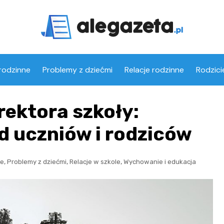
rodzinne
Problemy z dziećmi
Relacje rodzinne
Rodzici
rektora szkoły:
d uczniów i rodziców
,
,
,
ne
Problemy z dziećmi
Relacje w szkole
Wychowanie i edukacja