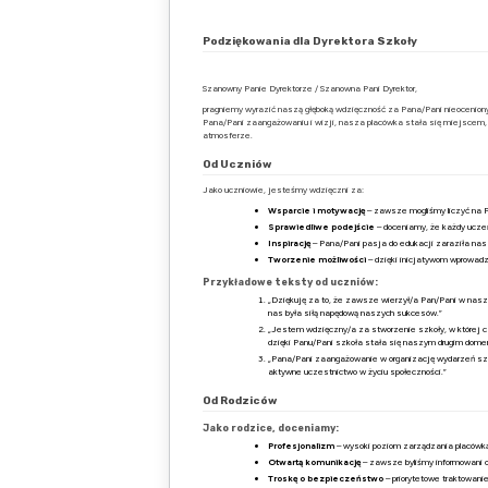
Podziękowania dla Dyrektora Szkoły
Szanowny Panie Dyrektorze / Szanowna Pani Dyrektor,
pragniemy wyrazić naszą głęboką wdzięczność za Pana/Pani nieoceniony
Pana/Pani zaangażowaniu i wizji, nasza placówka stała się miejscem, 
atmosferze.
Od Uczniów
Jako uczniowie, jesteśmy wdzięczni za:
Wsparcie i motywację
– zawsze mogliśmy liczyć na 
Sprawiedliwe podejście
– doceniamy, że każdy ucze
Inspirację
– Pana/Pani pasja do edukacji zaraziła nas 
Tworzenie możliwości
– dzięki inicjatywom wprowad
Przykładowe teksty od uczniów:
„Dziękuję za to, że zawsze wierzył/a Pan/Pani w nasz
nas była siłą napędową naszych sukcesów.”
„Jestem wdzięczny/a za stworzenie szkoły, w której cz
dzięki Panu/Pani szkoła stała się naszym drugim dome
„Pana/Pani zaangażowanie w organizację wydarzeń szk
aktywne uczestnictwo w życiu społeczności.”
Od Rodziców
Jako rodzice, doceniamy:
Profesjonalizm
– wysoki poziom zarządzania placówką
Otwartą komunikację
– zawsze byliśmy informowani 
Troskę o bezpieczeństwo
– priorytetowe traktowani