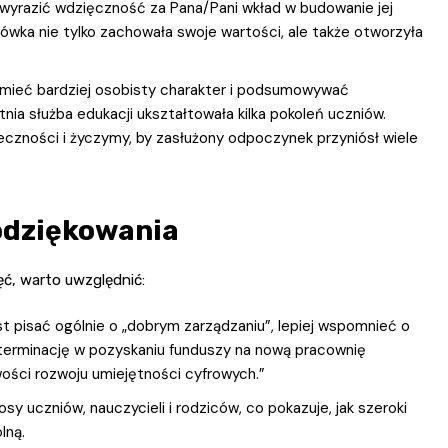
y wyrazić wdzięczność za Pana/Pani wkład w budowanie jej
ówka nie tylko zachowała swoje wartości, ale także otworzyła
mieć bardziej osobisty charakter i podsumowywać
tnia służba edukacji ukształtowała kilka pokoleń uczniów.
czności i życzymy, by zasłużony odpoczynek przyniósł wiele
odziękowania
ęć, warto uwzględnić:
t pisać ogólnie o „dobrym zarządzaniu”, lepiej wspomnieć o
determinację w pozyskaniu funduszy na nową pracownię
ści rozwoju umiejętności cyfrowych.”
sy uczniów, nauczycieli i rodziców, co pokazuje, jak szeroki
lną.