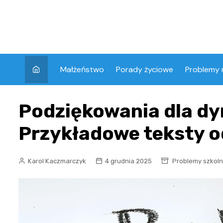
Skip
to
content
Małżeństwo
Porady życiowe
Problemy 
Podziękowania dla dy
Przykładowe teksty o
Karol Kaczmarczyk
4 grudnia 2025
Problemy szkol