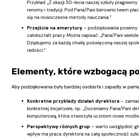
Przykład: „Z okazji 50-lecia naszej szkoły pragniem
renomy i tradycji. Pod Pana/Pani kierownictwem plac
się na nowoczesne metody nauczania.”
Przejście na emeryturę
– podziękowania powinny 
całokształt pracy. Można napisać: „Pana/Pani wielole
Dziękujemy za każdą chwilę poświęconą naszej społe
radości.”
Elementy, które wzbogacą p
Aby podziękowania były bardziej osobiste i zapadły w pami
Konkretne przykłady działań dyrektora
– zamias
konkretnej inicjatywie, np.: „Doceniamy Pana/Pani 
komputerową, która otworzyła uczniom nowe możliwo
Perspektywę różnych grup
– warto uwzględnić gło
wpływ ma praca dyrektora na całą społeczność szko