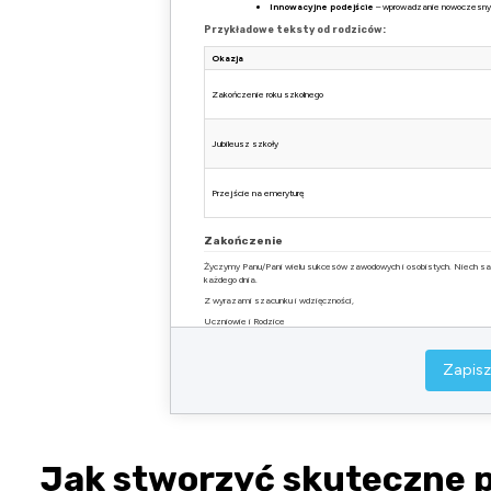
Innowacyjne podejście
– wprowadzanie nowoczesnych
Przykładowe teksty od rodziców:
Okazja
Zakończenie roku szkolnego
Jubileusz szkoły
Przejście na emeryturę
Zakończenie
Życzymy Panu/Pani wielu sukcesów zawodowych i osobistych. Niech sa
każdego dnia.
Z wyrazami szacunku i wdzięczności,
Uczniowie i Rodzice
Zapisz
Miejscowość, data
Jak stworzyć skuteczne p