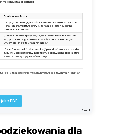
 metod nauczania i technologii
Przykładowy tekst
„Dziękujemy za kolejny rok pełen sukcesów i rozwoju naszych dzieci.
Pana/Pani przywództwo sprawiło, że nasza szkoła nieustannie
podnosi poziom edukacji.”
„Z okazji jubileuszu pragniemy wyrazić wdzięczność za Pana/Pani
wizję i determinację w budowaniu szkoły, która kształci nie tylko
umysły, ale i charaktery naszych dzieci.”
„Pana/Pani wieloletnia służba edukacji pozostawiła niezatarty ślad w
życiu wielu pokoleń uczniów. Dziękujemy za poświęcenie i pasję, które
zawsze towarzyszyły Pana/Pani pracy.”
tysfakcja z kształtowania młodych umysłów i serc towarzyszy Panu/Pani
 jako PDF
Strona 1
odziękowania dla