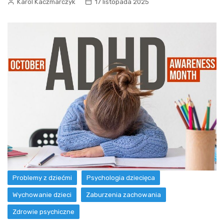
Karol Kaczmarczyk
17 listopada 2025
Problemy z dziećmi
Psychologia dziecięca
Wychowanie dzieci
Zaburzenia zachowania
Zdrowie psychiczne