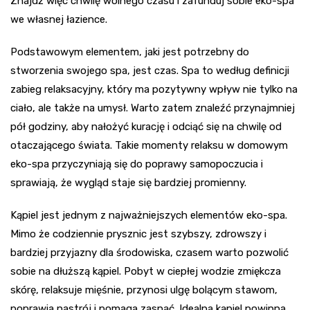
Znajdź więc chwilę wolnego czasu i zafunduj sobie eko-spa
we własnej łazience.
Podstawowym elementem, jaki jest potrzebny do
stworzenia swojego spa, jest czas. Spa to według definicji
zabieg relaksacyjny, który ma pozytywny wpływ nie tylko na
ciało, ale także na umysł. Warto zatem znaleźć przynajmniej
pół godziny, aby nałożyć kurację i odciąć się na chwilę od
otaczającego świata. Takie momenty relaksu w domowym
eko-spa przyczyniają się do poprawy samopoczucia i
sprawiają, że wygląd staje się bardziej promienny.
Kąpiel jest jednym z najważniejszych elementów eko-spa.
Mimo że codziennie prysznic jest szybszy, zdrowszy i
bardziej przyjazny dla środowiska, czasem warto pozwolić
sobie na dłuższą kąpiel. Pobyt w ciepłej wodzie zmiękcza
skórę, relaksuje mięśnie, przynosi ulgę bolącym stawom,
poprawia nastrój i pomaga zasnąć. Idealna kąpiel powinna