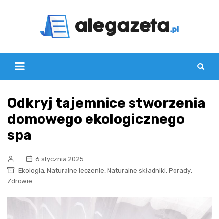
Skip
to
content
Odkryj tajemnice stworzenia
domowego ekologicznego
spa
6 stycznia 2025
,
,
,
,
Ekologia
Naturalne leczenie
Naturalne składniki
Porady
Zdrowie