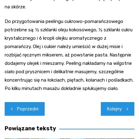
na skórze.
Do przygotowania peelingu cukrowo-pomarańczowego
potrzebne są: ½ szklanki oleju kokosowego, ½ szklanki cukru
krystalicznego i 6 kropli olejku aromatycznego z
pomarańczy. Olej i cukier należy umieścić w dużej misie i
rozbijać ręcznym mikserem, aż powstanie pasta. Następnie
dodajemy olejek i mieszamy. Peeling nakładamy na wilgotne
ciało pod prysznicem i delikatnie masujemy, szczególnie
koncentrując się na łokciach, piętach, kolanach i pośladkach.
Po kilku minutach masażu dokładnie spłukujemy ciało.
Nawigacja
Poprzedni
Kolejny
wpisu
Powiązane teksty