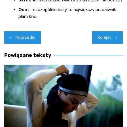
Skrobia
– skutecznie walczy z tłuszczem na odzieży
Ocet
– szczególnie biały to największy przeciwnik
plam krwi.
Nawigacja
Poprzedni
Kolejny
wpisu
Powiązane teksty