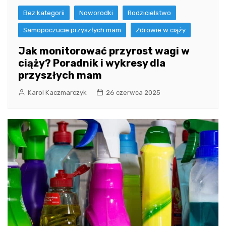
Bez kategorii
Noworodki
Rodzicielstwo
Samopoczucie przyszłych mam
Zdrowie w ciąży
Jak monitorować przyrost wagi w
ciąży? Poradnik i wykresy dla
przyszłych mam
Karol Kaczmarczyk
26 czerwca 2025