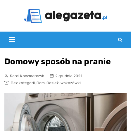
Skip
to
content
Domowy sposób na pranie
Karol Kaczmarczyk
2 grudnia 2021
,
,
,
Bez kategorii
Dom
Odzież
wskazówki