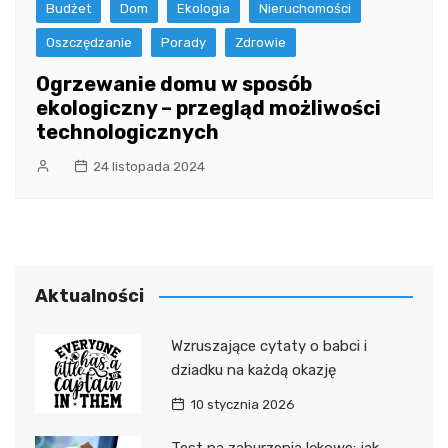
Budżet
Dom
Ekologia
Nieruchomości
Oszczędzanie
Porady
Zdrowie
Ogrzewanie domu w sposób
ekologiczny – przegląd możliwości
technologicznych
24 listopada 2024
Aktualności
Wzruszające cytaty o babci i
dziadku na każdą okazję
10 stycznia 2026
Test na zaburzenia lękowe: jak