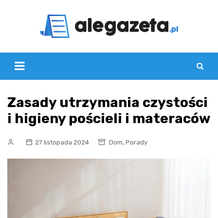
Skip
to
content
Zasady utrzymania czystości
i higieny pościeli i materaców
,
27 listopada 2024
Dom
Porady