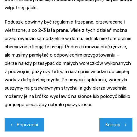
wilgotnej gąbki.
Poduszki powinny być regularnie trzepane, przewracane i
wietrzone, a co 2-3 lata prane. Wiele z tych działań można
przeprowadzić samodzielnie w domu, jednak niektóre pralnie
chemiczne oferują te usługi. Poduszki można prać ręcznie,
ale musimy pamiętać o odpowiednim przygotowaniu –
pierze należy przesypać do małych woreczków wykonanych
z podwójnej gazy czy tetry, a następnie wsadzić do ciepłej
wody z dużą ilością mydła. Po umyciu i spłukaniu, woreczki
suszymy na przewiewnym strychu, a gdy pierze wyschnie,
możemy je na krótko wystawić na słońce lub położyć blisko
gorącego pieca, aby nabrało puszystości.
Nawigacja
Poprzedni
Kolejny
wpisu