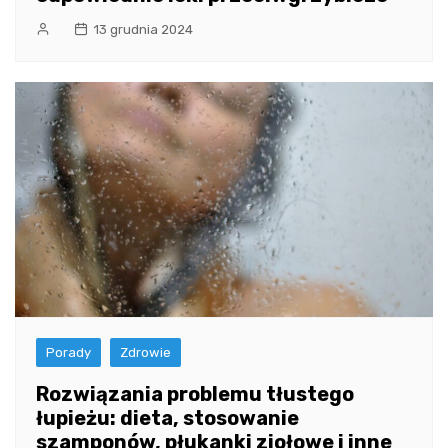
13 grudnia 2024
Porady
Zdrowie
Rozwiązania problemu tłustego
łupieżu: dieta, stosowanie
szamponów, płukanki ziołowe i inne