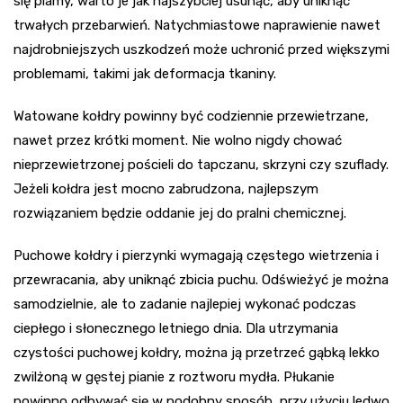
się plamy, warto je jak najszybciej usunąć, aby uniknąć
trwałych przebarwień. Natychmiastowe naprawienie nawet
najdrobniejszych uszkodzeń może uchronić przed większymi
problemami, takimi jak deformacja tkaniny.
Watowane kołdry powinny być codziennie przewietrzane,
nawet przez krótki moment. Nie wolno nigdy chować
nieprzewietrzonej pościeli do tapczanu, skrzyni czy szuflady.
Jeżeli kołdra jest mocno zabrudzona, najlepszym
rozwiązaniem będzie oddanie jej do pralni chemicznej.
Puchowe kołdry i pierzynki wymagają częstego wietrzenia i
przewracania, aby uniknąć zbicia puchu. Odświeżyć je można
samodzielnie, ale to zadanie najlepiej wykonać podczas
ciepłego i słonecznego letniego dnia. Dla utrzymania
czystości puchowej kołdry, można ją przetrzeć gąbką lekko
zwilżoną w gęstej pianie z roztworu mydła. Płukanie
powinno odbywać się w podobny sposób, przy użyciu ledwo