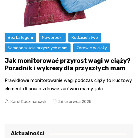
Bez kategorii
Noworodki
Rodzicielstwo
Samopoczucie przyszłych mam
Zdrowie w ciąży
Jak monitorować przyrost wagi w ciąży?
Poradnik i wykresy dla przyszłych mam
Prawidłowe monitorowanie wagi podczas ciąży to kluczowy
element dbania o zdrowie zarówno mamy, jak i
Karol Kaczmarczyk
26 czerwca 2025
Aktualności