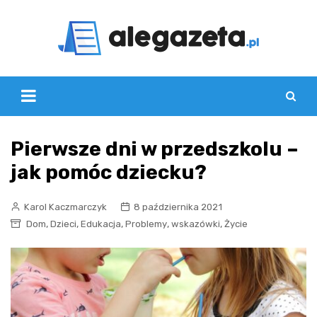
Skip
to
content
Pierwsze dni w przedszkolu –
jak pomóc dziecku?
Karol Kaczmarczyk
8 października 2021
,
,
,
,
,
Dom
Dzieci
Edukacja
Problemy
wskazówki
Życie