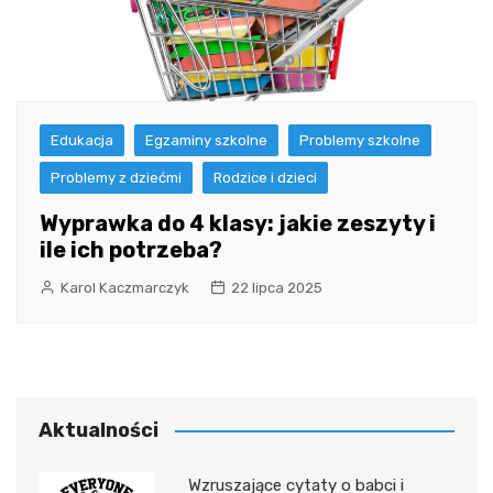
Edukacja
Egzaminy szkolne
Problemy szkolne
Problemy z dziećmi
Rodzice i dzieci
Wyprawka do 4 klasy: jakie zeszyty i
ile ich potrzeba?
Karol Kaczmarczyk
22 lipca 2025
Aktualności
Wzruszające cytaty o babci i