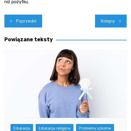
niż pożytku.
Nawigacja
Poprzedni
Kolejny
wpisu
Powiązane teksty
Edukacja
Edukacja religijna
Problemy szkolne