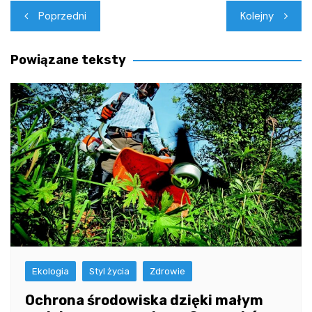
Nawigacja
Poprzedni
Kolejny
wpisu
Powiązane teksty
Ekologia
Styl życia
Zdrowie
Ochrona środowiska dzięki małym