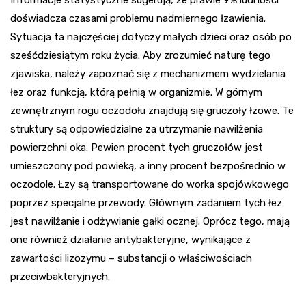
doświadcza czasami problemu nadmiernego łzawienia.
Sytuacja ta najczęściej dotyczy małych dzieci oraz osób po
sześćdziesiątym roku życia. Aby zrozumieć naturę tego
zjawiska, należy zapoznać się z mechanizmem wydzielania
łez oraz funkcją, którą pełnią w organizmie. W górnym
zewnętrznym rogu oczodołu znajdują się gruczoły łzowe. Te
struktury są odpowiedzialne za utrzymanie nawilżenia
powierzchni oka. Pewien procent tych gruczołów jest
umieszczony pod powieką, a inny procent bezpośrednio w
oczodole. Łzy są transportowane do worka spojówkowego
poprzez specjalne przewody. Głównym zadaniem tych łez
jest nawilżanie i odżywianie gałki ocznej. Oprócz tego, mają
one również działanie antybakteryjne, wynikające z
zawartości lizozymu – substancji o właściwościach
przeciwbakteryjnych.