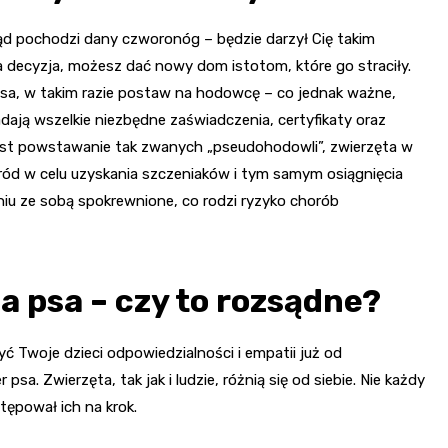
kąd pochodzi dany czworonóg – będzie darzył Cię takim
 decyzja, możesz dać nowy dom istotom, które go straciły.
sa, w takim razie postaw na hodowcę – co jednak ważne,
dają wszelkie niezbędne zaświadczenia, certyfikaty oraz
est powstawanie tak zwanych „pseudohodowli”, zwierzęta w
zród w celu uzyskania szczeniaków i tym samym osiągnięcia
niu ze sobą spokrewnione, co rodzi ryzyko chorób
ja psa – czy to rozsądne?
ć Twoje dzieci odpowiedzialności i empatii już od
psa. Zwierzęta, tak jak i ludzie, różnią się od siebie. Nie każdy
stępował ich na krok.