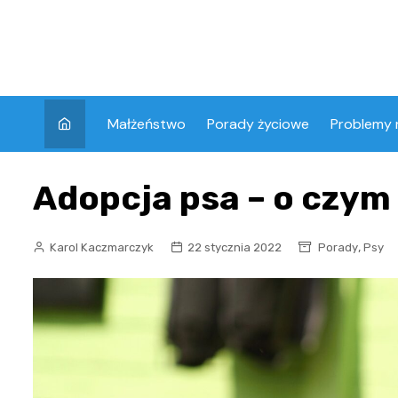
Skip
to
content
Małżeństwo
Porady życiowe
Problemy 
Adopcja psa – o czym
,
Karol Kaczmarczyk
22 stycznia 2022
Porady
Psy