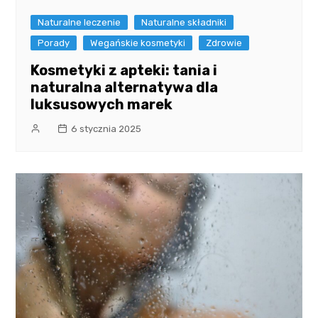
Naturalne leczenie
Naturalne składniki
Porady
Wegańskie kosmetyki
Zdrowie
Kosmetyki z apteki: tania i
naturalna alternatywa dla
luksusowych marek
6 stycznia 2025