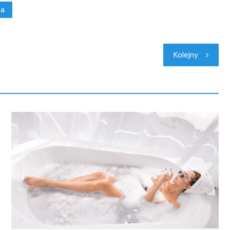
ta
Kolejny