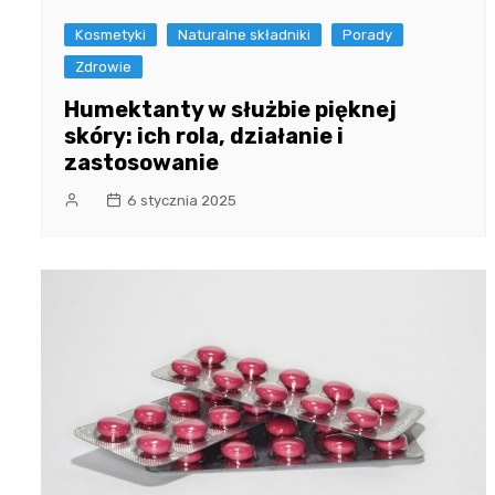
Kosmetyki
Naturalne składniki
Porady
Zdrowie
Humektanty w służbie pięknej
skóry: ich rola, działanie i
zastosowanie
6 stycznia 2025