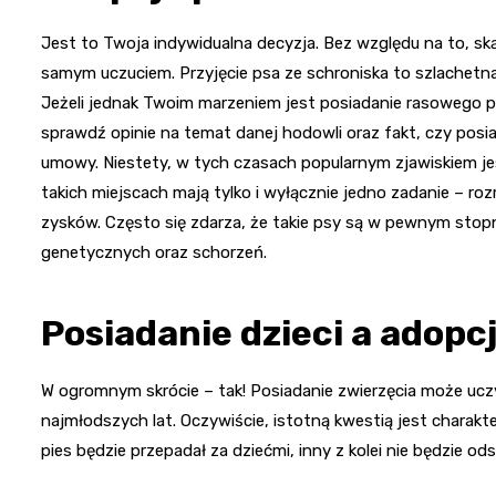
Jest to Twoja indywidualna decyzja. Bez względu na to, s
samym uczuciem. Przyjęcie psa ze schroniska to szlachetna
Jeżeli jednak Twoim marzeniem jest posiadanie rasowego p
sprawdź opinie na temat danej hodowli oraz fakt, czy posia
umowy. Niestety, w tych czasach popularnym zjawiskiem j
takich miejscach mają tylko i wyłącznie jedno zadanie – ro
zysków. Często się zdarza, że takie psy są w pewnym stop
genetycznych oraz schorzeń.
Posiadanie dzieci a adopc
W ogromnym skrócie – tak! Posiadanie zwierzęcia może uczy
najmłodszych lat. Oczywiście, istotną kwestią jest charakter 
pies będzie przepadał za dziećmi, inny z kolei nie będzie od