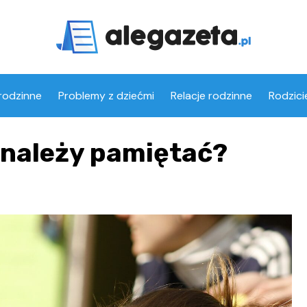
rodzinne
Problemy z dziećmi
Relacje rodzinne
Rodzici
 należy pamiętać?