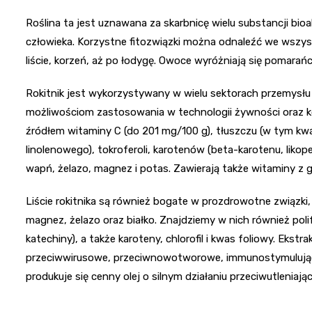
Roślina ta jest uznawana za skarbnicę wielu substancji b
człowieka. Korzystne fitozwiązki można odnaleźć we wszyst
liście, korzeń, aż po łodygę. Owoce wyróżniają się pomar
Rokitnik jest wykorzystywany w wielu sektorach przemysł
możliwościom zastosowania w technologii żywności oraz
źródłem witaminy C (do 201 mg/100 g), tłuszczu (w tym k
linolenowego), tokroferoli, karotenów (beta-karotenu, liko
wapń, żelazo, magnez i potas. Zawierają także witaminy z g
Liście rokitnika są również bogate w prozdrowotne związki, 
magnez, żelazo oraz białko. Znajdziemy w nich również polif
katechiny), a także karoteny, chlorofil i kwas foliowy. Ekstra
przeciwwirusowe, przeciwnowotworowe, immunostymulujące 
produkuje się cenny olej o silnym działaniu przeciwutleniają