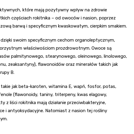
ioaktywnych, które mają pozytywny wpływ na zdrowie
kich częściach rokitnika – od owoców i nasion, poprzez
ańczową barwą i specyficznym kwaskowatym, cierpkim smakiem.
u dzięki swoim specyficznym cechom organoleptycznym,
 korzystnym właściwościom prozdrowotnym. Owoce są
wasów palmitynowego, stearynowego, oleinowego, linolowego,
penu, zeaksantyny), flawonoidów oraz minerałów takich jak
rupy B.
takie jak beta-karoten, witamina E, wapń, fosfor, potas,
enole (flawonoidy, taniny, triterpeny, kwas elagowy,
kty z liści rokitnika mają działanie przeciwbakteryjne,
i antyoksydacyjne. Natomiast z nasion tej rośliny
cym.