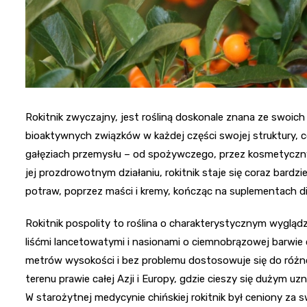
Rokitnik zwyczajny, jest rośliną doskonale znana ze swoic
bioaktywnych związków w każdej części swojej struktury, c
gałęziach przemysłu – od spożywczego, przez kosmetyczn
jej prozdrowotnym działaniu, rokitnik staje się coraz bar
potraw, poprzez maści i kremy, kończąc na suplementach di
Rokitnik pospolity to roślina o charakterystycznym wyglądz
liśćmi lancetowatymi i nasionami o ciemnobrązowej barwie 
metrów wysokości i bez problemu dostosowuje się do różn
terenu prawie całej Azji i Europy, gdzie cieszy się dużym uz
W starożytnej medycynie chińskiej rokitnik był ceniony za 