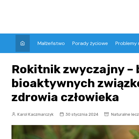
Skip
to
content
Małżeństwo
Porady życiowe
Problemy 
Rokitnik zwyczajny –
bioaktywnych związk
zdrowia człowieka
Karol Kaczmarczyk
30 stycznia 2024
Naturalne lec