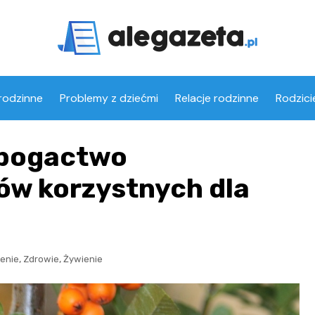
rodzinne
Problemy z dziećmi
Relacje rodzinne
Rodzici
 bogactwo
ów korzystnych dla
,
,
zenie
Zdrowie
Żywienie