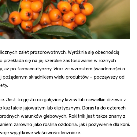
h licznych zalet prozdrowotnych. Wyróżnia się obecnością
o przekłada się na jej szerokie zastosowanie w różnych
y, aż po farmaceutyczny. Wraz ze wzrostem świadomości o
dziej pożądanym składnikiem wielu produktów – począwszy od
ety.
ie. Jest to gęsto rozgałęziony krzew lub niewielkie drzewo z
o kształcie jajowatym lub eliptycznym. Dorasta do czterech
orodnych warunków glebowych. Rokitnik jest także znany z
naniem zarówno jako roślina ozdobna, jak i pożywienie dla koni.
swoje wyjątkowe właściwości lecznicze.