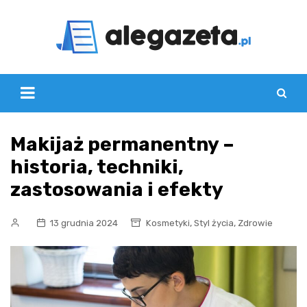
Skip
to
content
Makijaż permanentny –
historia, techniki,
zastosowania i efekty
,
,
13 grudnia 2024
Kosmetyki
Styl życia
Zdrowie