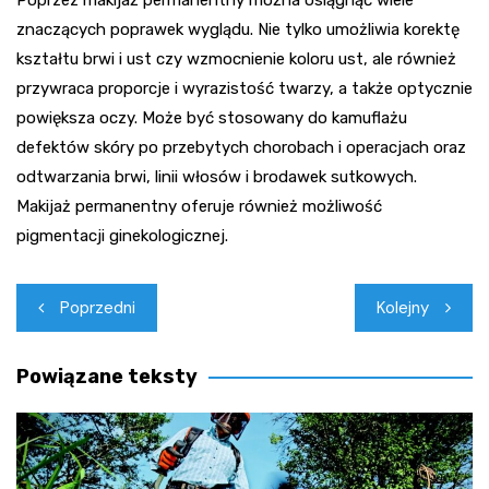
znaczących poprawek wyglądu. Nie tylko umożliwia korektę
kształtu brwi i ust czy wzmocnienie koloru ust, ale również
przywraca proporcje i wyrazistość twarzy, a także optycznie
powiększa oczy. Może być stosowany do kamuflażu
defektów skóry po przebytych chorobach i operacjach oraz
odtwarzania brwi, linii włosów i brodawek sutkowych.
Makijaż permanentny oferuje również możliwość
pigmentacji ginekologicznej.
Nawigacja
Poprzedni
Kolejny
wpisu
Powiązane teksty