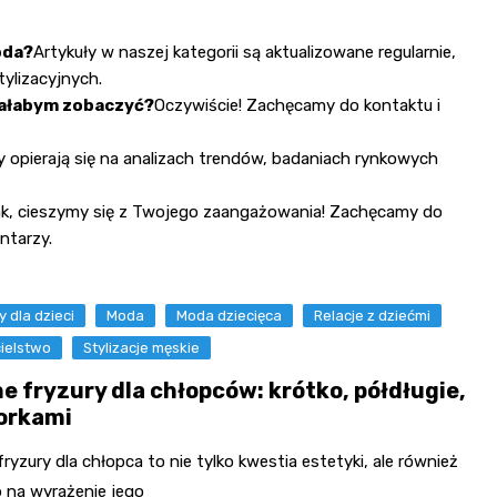
oda?
Artykuły w naszej kategorii są aktualizowane regularnie,
ylizacyjnych.
iałabym zobaczyć?
Oczywiście! Zachęcamy do kontaktu i
y opierają się na analizach trendów, badaniach rynkowych
k, cieszymy się z Twojego zaangażowania! Zachęcamy do
ntarzy.
y dla dzieci
Moda
Moda dziecięca
Relacje z dziećmi
ielstwo
Stylizacje męskie
e fryzury dla chłopców: krótko, półdługie,
orkami
ryzury dla chłopca to nie tylko kwestia estetyki, ale również
 na wyrażenie jego