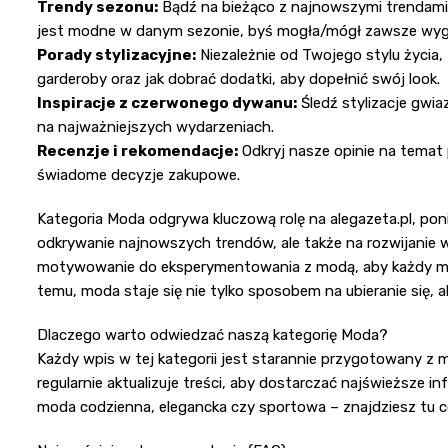
Trendy sezonu:
Bądź na bieżąco z najnowszymi trendami w
jest modne w danym sezonie, byś mogła/mógł zawsze wyg
Porady stylizacyjne:
Niezależnie od Twojego stylu życia,
garderoby oraz jak dobrać dodatki, aby dopełnić swój look.
Inspiracje z czerwonego dywanu:
Śledź stylizacje gwia
na najważniejszych wydarzeniach.
Recenzje i rekomendacje:
Odkryj nasze opinie na temat
świadome decyzje zakupowe.
Kategoria Moda odgrywa kluczową rolę na alegazeta.pl, po
odkrywanie najnowszych trendów, ale także na rozwijanie w
motywowanie do eksperymentowania z modą, aby każdy mógł
temu, moda staje się nie tylko sposobem na ubieranie się, al
Dlaczego warto odwiedzać naszą kategorię Moda?
Każdy wpis w tej kategorii jest starannie przygotowany z 
regularnie aktualizuje treści, aby dostarczać najświeższe inf
moda codzienna, elegancka czy sportowa – znajdziesz tu co