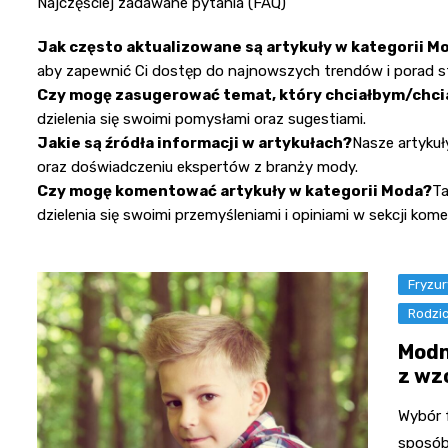
Najczęściej zadawane pytania (FAQ)
Jak często aktualizowane są artykuły w kategorii M
aby zapewnić Ci dostęp do najnowszych trendów i porad st
Czy mogę zasugerować temat, który chciałbym/chc
dzielenia się swoimi pomysłami oraz sugestiami.
Jakie są źródła informacji w artykułach?
Nasze artykuł
oraz doświadczeniu ekspertów z branży mody.
Czy mogę komentować artykuły w kategorii Moda?
Ta
dzielenia się swoimi przemyśleniami i opiniami w sekcji kome
Fryzur
Rodzic
Modn
z wz
Wybór f
sposób