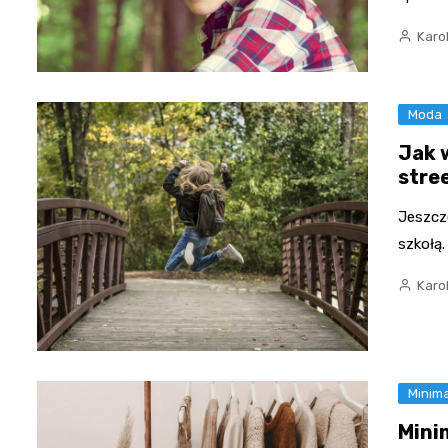
Karo
Moda
Jak 
stre
Jeszcze
szkołą.
Karo
Minim
Mini