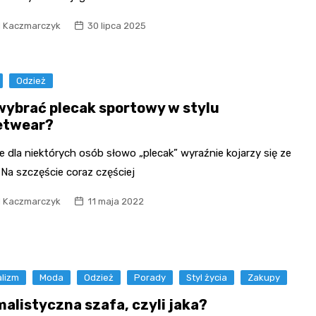
l Kaczmarczyk
30 lipca 2025
Odzież
wybrać plecak sportowy w stylu
etwear?
 dla niektórych osób słowo „plecak” wyraźnie kojarzy się ze
 Na szczęście coraz częściej
l Kaczmarczyk
11 maja 2022
alizm
Moda
Odzież
Porady
Styl życia
Zakupy
malistyczna szafa, czyli jaka?