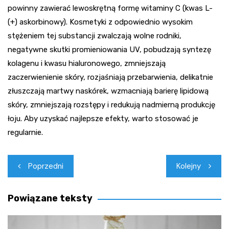
powinny zawierać lewoskrętną formę witaminy C (kwas L-
(+) askorbinowy). Kosmetyki z odpowiednio wysokim
stężeniem tej substancji zwalczają wolne rodniki,
negatywne skutki promieniowania UV, pobudzają syntezę
kolagenu i kwasu hialuronowego, zmniejszają
zaczerwienienie skóry, rozjaśniają przebarwienia, delikatnie
złuszczają martwy naskórek, wzmacniają barierę lipidową
skóry, zmniejszają rozstępy i redukują nadmierną produkcję
łoju. Aby uzyskać najlepsze efekty, warto stosować je
regularnie.
Nawigacja
Poprzedni
Kolejny
wpisu
Powiązane teksty