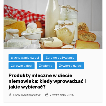
Wychowanie dzieci
Zdrowe odżywianie
Zdrowie dzieci
Żywienie
Żywienie dzieci
Produkty mleczne w diecie
niemowlaka: kiedy wprowadzać i
jakie wybierać?
Karol Kaczmarczyk
2 września 2025