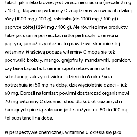
takich jak mleko krowie, jest wręcz nieznaczna (niecałe 2 mg
/ 100 g). Najwięcej witaminy C znajdziemy w owocach dzikiej
róży (1800 mg / 100 g), rokitnika (do 1000 mg / 100 g) i
papryce żółtej (294 mg / 100 g). Ale również inne produkty,
takie jak czarna porzeczka, natka pietruszki, czerwona
papryka, jarmuż czy chrzan to prawdziwe skarbnice tej
witaminy. Właściwą podażą witaminy C mogą się też
pochwalić brokuły, mango, grejpfruty, mandarynki, pomidory
czy biała kapusta. Dzienne zapotrzebowanie na tę
substancję zależy od wieku – dzieci do 6 roku życia
potrzebują jej 50 mg na dobę, dziewięcioletnie dzieci – już
60 mg. Dorośli natomiast powinni dostarczać organizmowi
70 mg witaminy C dziennie, choć dla kobiet ciężarnych i
karmiących piersią zalecane jest spożycie od 80 do 100 mg
tej substancji na dobę.
W perspektywie chemicznej, witaminę C określa się jako