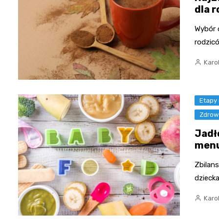
dla 
Wybór o
rodzic
Karo
Etapy
Zdrow
Jadł
menu
Zbilan
dziecka
Karo