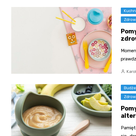
Kuchn
Zdrow
Pomy
zdro
Moment
prawdz
Karo
Budże
Zdrow
Pomy
alte
Pamięt