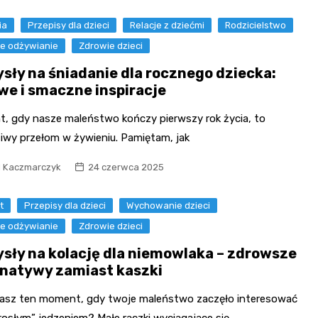
ia
Przepisy dla dzieci
Relacje z dziećmi
Rodzicielstwo
e odżywianie
Zdrowie dzieci
sły na śniadanie dla rocznego dziecka:
we i smaczne inspiracje
, gdy nasze maleństwo kończy pierwszy rok życia, to
iwy przełom w żywieniu. Pamiętam, jak
l Kaczmarczyk
24 czerwca 2025
t
Przepisy dla dzieci
Wychowanie dzieci
e odżywianie
Zdrowie dzieci
sły na kolację dla niemowlaka – zdrowsze
rnatywy zamiast kaszki
asz ten moment, gdy twoje maleństwo zaczęło interesować