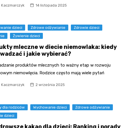
l Kaczmarczyk
14 listopada 2025
wanie dzieci
Zdrowe odżywianie
Zdrowie dzieci
nie
Żywienie dzieci
ukty mleczne w diecie niemowlaka: kiedy
wadzać i jakie wybierać?
dzanie produktów mlecznych to ważny etap w rozwoju
iowym niemowlęcia. Rodzice często mają wiele pytań
l Kaczmarczyk
2 września 2025
y dla rodziców
Wychowanie dzieci
Zdrowe odżywianie
e dzieci
drowsze kakao dla dzieci: Ranking i porady