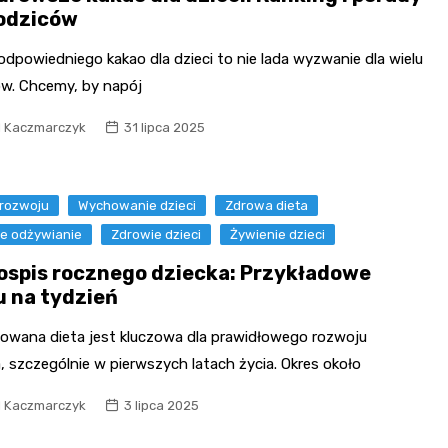
rodziców
dpowiedniego kakao dla dzieci to nie lada wyzwanie dla wielu
ów. Chcemy, by napój
l Kaczmarczyk
31 lipca 2025
 rozwoju
Wychowanie dzieci
Zdrowa dieta
e odżywianie
Zdrowie dzieci
Żywienie dzieci
ospis rocznego dziecka: Przykładowe
 na tydzień
sowana dieta jest kluczowa dla prawidłowego rozwoju
, szczególnie w pierwszych latach życia. Okres około
l Kaczmarczyk
3 lipca 2025