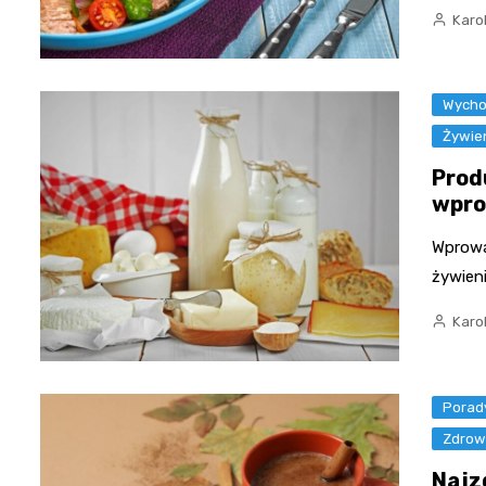
Karo
Wycho
Żywie
Prod
wpro
Wprowa
żywien
Karo
Porad
Zdrowi
Najz