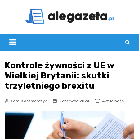
Skip
to
content
Kontrole żywności z UE w
Wielkiej Brytanii: skutki
trzyletniego brexitu
Karol Kaczmarczyk
3 czerwca 2024
Aktualności