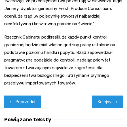
twierdząc, że przedsiębiorstwa pozostają w niewiedzy. Nigel
Jenney, dyrektor generalny Fresh Produce Consortium,
ocenił, że rząd „w pojedynkę stworzył najbardziej
nieefektywną i kosztowną granicę na świecie”.
Rzecznik Gabinetu podkreślił, że każdy punkt kontroli
granicznej będzie miał własne godziny pracy ustalone na
podstawie poziomu handlu i popytu. Rząd zapowiedział
pragmatyczne podejście do kontroli, nadając priorytet
towarom stwarzającym największe zagrożenie dla
bezpieczeństwa biologicznego i utrzymanie płynnego
przepływu importowanych towarów.
Nawigacja
Poprzedni
Kolejny
wpisu
Powiązane teksty