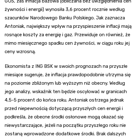
GUS, zaś inflacja bazowa (obliczana bez uwzględnienia cen
żywności i energii) wynosiła 3,6 procent rocznie według
szacunków Narodowego Banku Polskiego. Jak zaznacza
Antoniak, największy wpływ na przyspieszenie inflacji mają
rosnące koszty za energię i gaz. Przewiduje on również, że
mimo miesięcznego spadku cen żywności, w ciągu roku jej
ceny wzrosną.
Ekonomista z ING BSK w swoich prognozach na przyszłe
miesiące sugeruje, że inflacja prawdopodobnie utrzyma się
na poziomie zbliżonym lub wyższym niż obecny. Według
jego analizy, wskaźnik ten będzie oscylować w granicach
4,5-5 procent do końca roku. Antoniak ostrzega jednak
przed niepewnością dotyczącą przyszłych cen energii i
podkreśla, że obecne środki osłonowe mogą okazać się
niewystarczające, jeżeli na początku przyszłego roku nie
zostaną wprowadzone dodatkowe środki. Brak dalszych