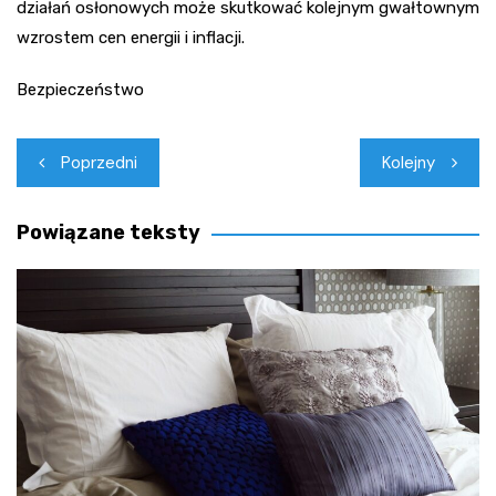
działań osłonowych może skutkować kolejnym gwałtownym
wzrostem cen energii i inflacji.
Bezpieczeństwo
Nawigacja
Poprzedni
Kolejny
wpisu
Powiązane teksty